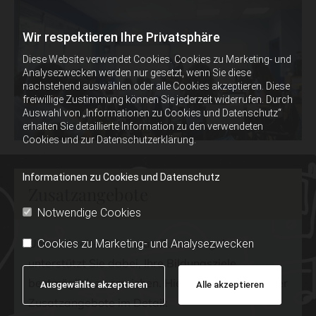
Wir respektieren Ihre Privatsphäre
Diese Website verwendet Cookies. Cookies zu Marketing- und
Analysezwecken werden nur gesetzt, wenn Sie diese
nachstehend auswählen oder alle Cookies akzeptieren. Diese
freiwillige Zustimmung können Sie jederzeit widerrufen. Durch
Auswahl von „Informationen zu Cookies und Datenschutz“
erhalten Sie detaillierte Information zu den verwendeten
Cookies und zur Datenschutzerklärung.
Informationen zu Cookies und Datenschutz
Zusatzangebote
Notwendige Cookies
Unsere breite Palette an Zusatzangeboten
Cookies zu Marketing- und Analysezwecken
unterstützt Sie dabei, Ihre Bildungsziele
bestmöglich zu erreichen. Hier sind einige unserer
Ausgewählte akzeptieren
Alle akzeptieren
Zusatzangebote im Detail: